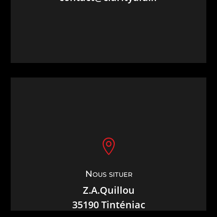

Nous situer
Z.A.Quillou
35190 Tinténiac