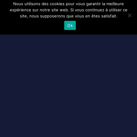
Nous utilisons des cookies pour vous garantir la meilleure
expérience sur notre site web. Si vous continuez à utiliser ce
site, nous supposerons que vous en êtes satisfait.
Ok
Suivez nos actualités sur

Facebook