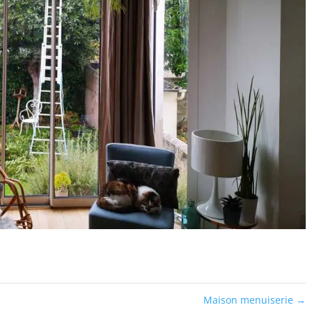
Maison menuiserie
→